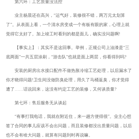
第六环：工艺质量没法控
业主杨晨还在高兴，“运气好，装修很不错，两万元太划算
了”。从表面上看，一个清水房变成一个有板有眼的家，心理上就
觉得它太好了。加上竣工时看到的都是面儿，确实没问题啊!
【事实上】：其实不是这回事。举例，正规公司上油漆是“三
底两面”一共五层涂刷，“游击队”也就是面上两层，你看得到吗?
安装的厨房出水接口配件不做热胀冷缩工艺处理，以后漏水了
你才晓得问题!卫生间没做防臭处理，用久了马桶返臭，你才觉得
遭了……话说回来，这没有约定工艺的装修，又何谈质量?
第七环：售后服务无从谈起
“有事打我电话，我就在附近住，来一趟方便得很”。业主心想
签了合同的事儿应该不会出问题，而且装修都没出质量问题，以后
也不会有啥大问题，就算有问题到时再说嘛。