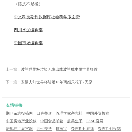
（陈皮不是橙）
中文科技期刊数据库社会科学版面费
四川水泥编辑部
中国市场编辑部
上一篇：
波兰世界杯垃圾无缘出线波兰成本届世界杯首
下一篇：
安徽夫妇世界杯结婚16年离婚只花了2天原
友情链接
期刊杂志投稿网
口腔整形
管理学家杂志社
中国外资投稿
中国房地产业投稿
中国食品邮箱
赴美生子
FSAC官网
房地产世界官网
四七美学
世家宝
杂志期刊在线
杂志期刊投稿