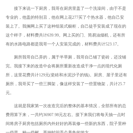
接下来说一下厨房，我哥在厨房里盖了一个洗澡间，由于不是
专业的，他盖的特别丑，他在网上花277买了个热水器，他自己安
装上了。我搁网上买了这种组装式橱柜，自己徒手安装成了现在的
这个样子，材料费共计639.99。网上买的门、简易油烟机，还有所
有的水路电路都是我哥一个人安装完成的，材料费共计523.17。
厕所我哥自己弄的，属于半旱厕，我哥自己铺了瓷砖，还没铺
完。我接下来的改造中会将厕所重新改造成干净一点的现代化厕
所，这里花费共计129元(瓷砖和水泥沙子的钱)。厨房、屋子里还有
厕所，我哥买了一些三脚架，像这样安装了一些置物架，共计25.7
元。
这就是我家第一次改造完后的整体的基本情况，全部所有的总
费用算下来，一共约36907.98元左右。接下来我们将每天抽一点时
间将房子厨房包括厕所内外好好的再装修一些新的东西，院子里种
一些菜，种一些树，再抽时间弄个养鱼的地方。