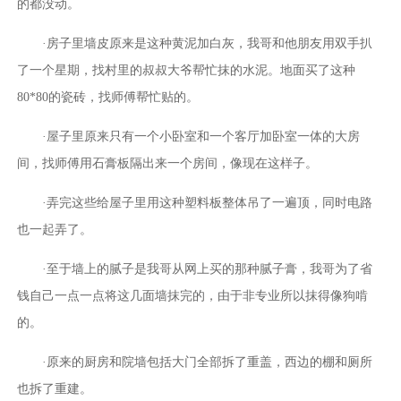
的都没动。
·房子里墙皮原来是这种黄泥加白灰，我哥和他朋友用双手扒
了一个星期，找村里的叔叔大爷帮忙抹的水泥。地面买了这种
80*80的瓷砖，找师傅帮忙贴的。
·屋子里原来只有一个小卧室和一个客厅加卧室一体的大房
间，找师傅用石膏板隔出来一个房间，像现在这样子。
·弄完这些给屋子里用这种塑料板整体吊了一遍顶，同时电路
也一起弄了。
·至于墙上的腻子是我哥从网上买的那种腻子膏，我哥为了省
钱自己一点一点将这几面墙抹完的，由于非专业所以抹得像狗啃
的。
·原来的厨房和院墙包括大门全部拆了重盖，西边的棚和厕所
也拆了重建。